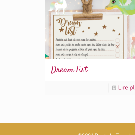
Dream list
Lire p