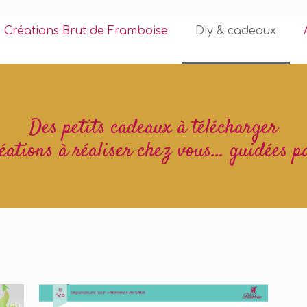
Créations Brut de Framboise
Diy & cadeaux
Des petits cadeaux à télécharger
éations à réaliser chez vous... guidées p