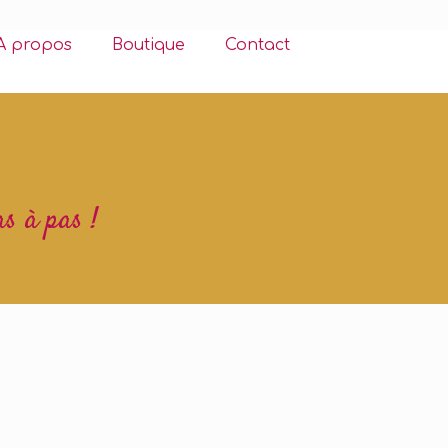
A propos
Boutique
Contact
as à pas !