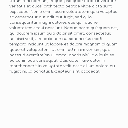
totam rem aperiam, eaque ipsa quae ab illo inventore
veritatis et quasi architecto beatae vitae dicta sunt
explicabo. Nemo enim ipsam voluptatem quia voluptas
sit aspernatur aut odit aut fugit, sed quia
consequuntur magni dolores eos qui ratione
voluptatem sequi nesciunt. Neque porro quisquam est,
qui dolorem ipsum quia dolor sit amet, consectetur,
adipisci velit, sed quia non numquam eius modi
tempora incidunt ut labore et dolore magnam aliquam
quaerat voluptatem. Ut enim ad minim veniam, quis
nostrud exercitation ullamco laboris nisi ut aliquip ex
ea commodo consequat. Duis aute irure dolor in
reprehenderit in voluptate velit esse cillum dolore eu
fugiat nulla pariatur. Excepteur sint occaecat.