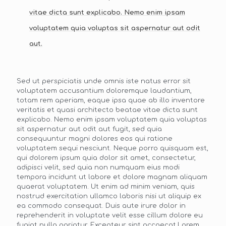
vitae dicta sunt explicabo. Nemo enim ipsam
voluptatem quia voluptas sit aspernatur aut odit
aut.
Sed ut perspiciatis unde omnis iste natus error sit
voluptatem accusantium doloremque laudantium,
totam rem aperiam, eaque ipsa quae ab illo inventore
veritatis et quasi architecto beatae vitae dicta sunt
explicabo. Nemo enim ipsam voluptatem quia voluptas
sit aspernatur aut odit aut fugit, sed quia
consequuntur magni dolores eos qui ratione
voluptatem sequi nesciunt. Neque porro quisquam est,
qui dolorem ipsum quia dolor sit amet, consectetur,
adipisci velit, sed quia non numquam eius modi
tempora incidunt ut labore et dolore magnam aliquam
quaerat voluptatem. Ut enim ad minim veniam, quis
nostrud exercitation ullamco laboris nisi ut aliquip ex
ea commodo consequat. Duis aute irure dolor in
reprehenderit in voluptate velit esse cillum dolore eu
fugiat nulla pariatur. Excepteur sint occaecat.Lorem